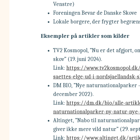
Venstre)
Foreningen Bevar de Danske Skove
Lokale borgere, der frygter begræn
Eksempler på artikler som kilder
TV2 Kosmopol, ”Nu er det afgjort, o
skov” (19. juni 2024).
Link:
https://www.tv2kosmopol.dk/g
saettes-elge-ud-i-nordsjaellandsk-
DM BIO, ”Nye naturnationalparker – 
december 2022).
Link:
https://dm.dk/bio/alle-arti
naturnationalparker-ny-natur-nye-
Altinget, ”Nabo til naturnationalp
giver ikke mere vild natur” (29. se
Link:
https://www.altinget.dk/arti