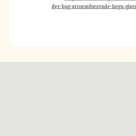
dyr-bag-stroemfoerende-hegn-giver