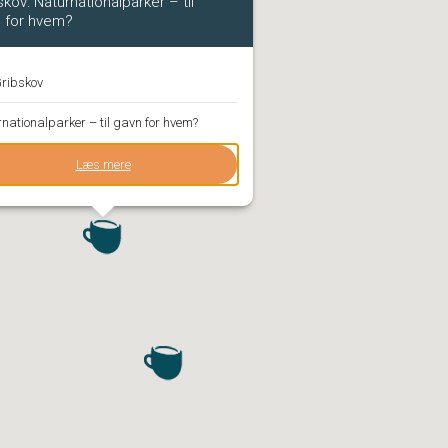
skov: Naturnationalparker – til
 for hvem?
ribskov
nationalparker – til gavn for hvem?
Læs mere