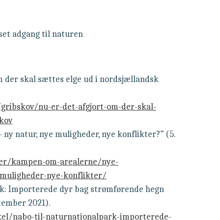
set adgang til naturen
m der skal sættes elge ud i nordsjællandsk
ribskov/nu-er-det-afgjort-om-der-skal-
skov
ny natur, nye muligheder, nye konflikter?” (5.
kler/kampen-om-arealerne/nye-
muligheder-nye-konflikter/
ark: Importerede dyr bag strømførende hegn
ptember 2021).
kel/nabo-til-naturnationalpark-importerede-