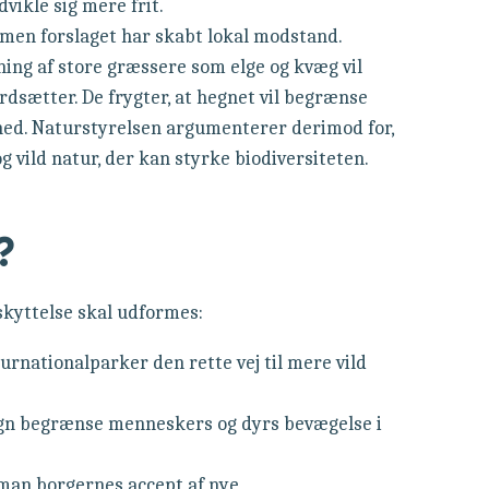
vikle sig mere frit.
, men forslaget har skabt lokal modstand.
ing af store græssere som elge og kvæg vil
dsætter. De frygter, at hegnet vil begrænse
ed. Naturstyrelsen argumenterer derimod for,
 vild natur, der kan styrke biodiversiteten.
?
kyttelse skal udformes:
urnationalparker den rette vej til mere vild
gn begrænse menneskers og dyrs bevægelse i
man borgernes accept af nye