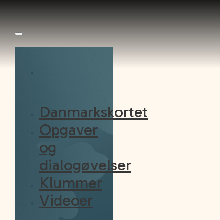
Danmarkskortet
Opgaver
og
dialogøvelser
Klummer
Videoer