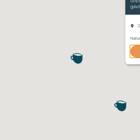
Grib
gavn
G
Natur